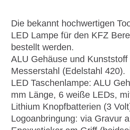
[Elektronik] -> Ladegeräte
[Elektronik] -> 
[Elektronik] -> Muli Hub
[Elektronik] ->
[Elektronik] -> USB Sticks
Feuerzeuge
Die bekannt hochwertigen To
[Frottierwaren] -> Badematten
[Frottierwaren]
[Frottierwaren] -> Duschtücher
[Frottierwaren]
LED Lampe für den KFZ Bereic
[Frottierwaren] -> Komforttücher
[Frottierwaren] 
[Frottierwaren] -> Seiftücher
[Frottierwaren]
bestellt werden.
Handwerk
[insieme "Kissen
Baumwolltaschen
ALU Gehäuse und Kunststoff
Messerstahl (Edelstahl 420).
[insieme "Kissen und mehr..."] ->
[insieme "Kissen
Duftsäckchen/Duftbeutel
LED Taschenlampe: ALU Geh
[insieme "Kissen und mehr..."] ->
[insieme "Kissen
Nackenhörnchen
Polstereinschübe
mm Länge, 6 weiße LEDs, mit 
[insieme "Kissen und mehr..."] ->
[insieme "Kissen
Therapiekissen
Tischuntersetzer
Lithium Knopfbatterien (3 Volt
[Kappen] -> Baseball Kappe, Trucker
[Kappen] -> Ba
Cap
Logoanbringung: via Gravur a
Keramik
Kollektion "Anger"
Kollektion "Ban
Kollektion "BT Bau"
Kollektion "Dok