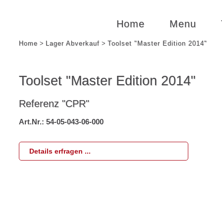
Home
Menu
Home
>
Lager Abverkauf
>
Toolset "Master Edition 2014"
Toolset "Master Edition 2014"
Sortierung nach
Standard
Alphabet, A-Z
Referenz "CPR"
Preis, niedrig zuerst
Preis, hoch zue
Art.Nr.: 54-05-043-06-000
Kategorien
Arbeitsbekleidung
[Bekleidung] ->
Details erfragen ...
[Bekleidung] -> Diverse Textilien
[Bekleidung] ->
[Bekleidung] -> Gürtel
[Bekleidung] -
[Bekleidung] -> Kleidung zum Arbeiten
[Bekleidung] ->
[Bekleidung] -> Softshell Gilets
[Bekleidung] ->
[Bekleidung] -> T-Shirts
[Bekleidung] ->
[Elektronik] -> Bluetooth Speaker
[Elektronik] -> 