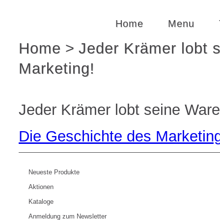
Home
Menu
Home
>
Jeder Krämer lobt 
Marketing!
Sortierung nach
Standard
Alphabet, A-Z
Jeder Krämer lobt seine Ware
Preis, niedrig zuerst
Preis, hoch zue
Kategorien
Die Geschichte des Marketing
Arbeitsbekleidung
[Bekleidung] ->
[Bekleidung] -> Diverse Textilien
[Bekleidung] ->
[Bekleidung] -> Gürtel
[Bekleidung] -
Neueste Produkte
[Bekleidung] -> Kleidung zum Arbeiten
[Bekleidung] ->
[Bekleidung] -> Softshell Gilets
[Bekleidung] ->
Aktionen
[Bekleidung] -> T-Shirts
[Bekleidung] ->
Kataloge
[Elektronik] -> Bluetooth Speaker
[Elektronik] -> 
Anmeldung zum Newsletter