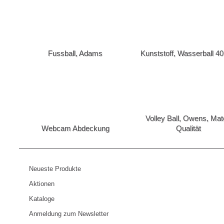
Kollektion "Dokdo"
Kollektion "OM
Kollektion "The Black Lavender"
Kollektion "voes
Köstlichkeiten
Lager Abverkauf
[Leder] -> Ledergeldscheinklammern
[Leder] -> Lede
Fussball, Adams
Kunststoff, Wasserball 4
[Leder] -> Ledertaschen
Metall
[Schirme] -> Sonnenschirm/Strandschirm
[Schirme] -> St
[Schirme] -> Taschenschirme
[Schirme] -> V
Schreibgeräte
Schreibgeräte S
Sonnenbrillen
Standard Hande
Volley Ball, Owens, Ma
[Taschen] -> Einkaufskörbe
[Taschen] -> Ei
Webcam Abdeckung
Qualität
[Taschen] -> Kabeltasche
[Taschen] -> Kü
[Taschen] -> Reisetasche
[Taschen] -> R
[Taschen] -> Schultertaschen
[Taschen] -> Sp
[Taschen] -> Trolleys
[Taschen] -> Tu
Neueste Produkte
Textilien Stanley & Stella (BIO)
[Uhren] -> Arm
Aktionen
[Uhren] -> Digital Uhren
[Uhren] -> Multi
Kataloge
WERA Tools
Anmeldung zum Newsletter
Preis