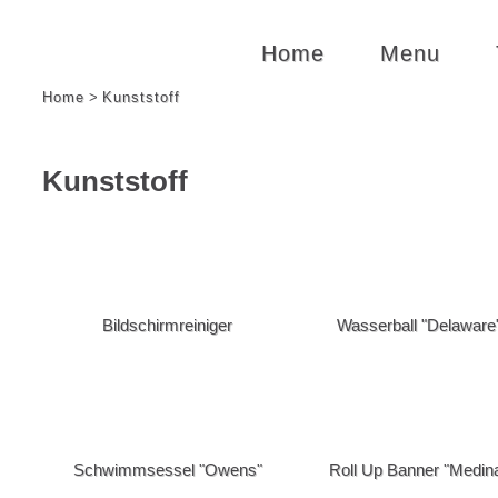
Home
Menu
Home
>
Kunststoff
Kunststoff
Sortierung nach
Standard
Alphabet, A-Z
Preis, niedrig zuerst
Preis, hoch zue
Kategorien
Arbeitsbekleidung
[Bekleidung] ->
Bildschirmreiniger
Wasserball "Delaware
[Bekleidung] -> Diverse Textilien
[Bekleidung] ->
[Bekleidung] -> Gürtel
[Bekleidung] -
[Bekleidung] -> Kleidung zum Arbeiten
[Bekleidung] ->
[Bekleidung] -> Softshell Gilets
[Bekleidung] ->
[Bekleidung] -> T-Shirts
[Bekleidung] ->
Schwimmsessel "Owens"
Roll Up Banner "Medin
[Elektronik] -> Bluetooth Speaker
[Elektronik] -> 