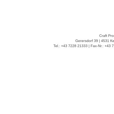
<1
1-5
10-20
20-50
Merkmal
Bestseller
Weihnachten
Muttertag
Valentinstag
Craft Pr
Nikolaus
Gerersdorf 39 | 4531 K
Promotion
Tel.: +43 7228 21333 | Fax-Nr.: +43 
Mailing
Kunst
Incentive Aktionen
Hotel
Betriebsrat
Kinder
Sport
Outdoor
Büroartikel
Funktionalität
Reise
KFZ
Hochzeit
Geburt
Party Geschenke
Vatertag
Streuartikel