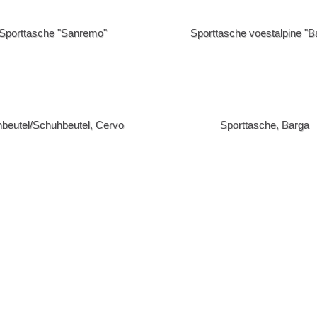
Sonnenbrillen
 Einkaufskörbe
[Taschen] -> Einkaufstaschen
Sporttasche "Sanremo"
Sporttasche voestalpine "B
 Kühltasche
[Taschen] -> Kühltaschen
> Schuhtasche
[Taschen] -> Schultertaschen
 Trolleys
[Taschen] -> Turnbeutel
rmbanduhren
[Uhren] -> Chronographen
r Sticks
WERA Tools
nbeutel/Schuhbeutel, Cervo
Sporttasche, Barga
5-10
Geburtstag
Nikolaus
Kunst
Handel
Sport
Funktionalität