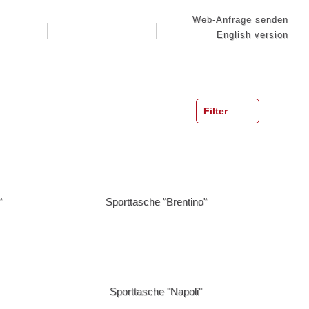
Web-Anfrage senden
English version
Filter
Preis, niedrig zuerst
[Bekleidung] -> Diverse Textilien
"
Sporttasche "Brentino"
[Bekleidung] -> Hemden
[Bekleidung] -> Polo Shirts
[Bekleidung] -> T-Shirts
[Elektronik] -> Diverse
[Elektronik] -> LED Produkte
Sporttasche "Napoli"
[Elektronik] -> USB Sticks