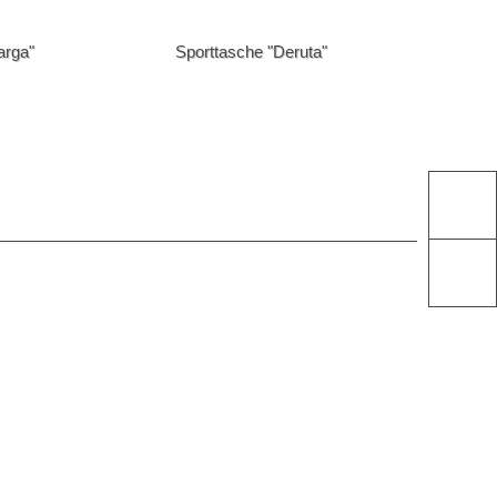
Standard Handels Produkte
[Taschen] -> Hüfttaschen
arga"
Sporttasche "Deruta"
[Taschen] -> Reisetasche
[Taschen] -> Sporttaschen
[Taschen] -> Werkzeugtaschen
[Uhren] -> Digital Uhren
10-20
Muttertag
Promotion
Textil
Betriebsrat
Outdoor
Sicherheit