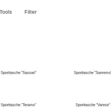
Tools
Filter
Z
Alphabet, Z-A
rst
 -> Bekleidungszubehör
[Bekleidung] -> Bodywarmer
Sporttasche "Sassari"
Sporttasche "Sanremo
 -> Geschenksbeutel
[Bekleidung] -> Gürtel
 -> Kleidung zum Arbeiten
[Bekleidung] -> Krawatten
 -> Softshell Jacken
[Bekleidung] -> Sweater
 -> Windbreaker
[Elektronik] -> Bluetooth Speaker
-> Ladegeräte
[Elektronik] -> Ladekabel
Sporttasche "Teramo"
Sporttasche "Varese"
 -> Power Banks
[Elektronik] -> Taschenlampen