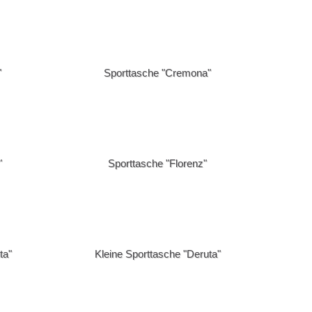
[Frottierwaren] -> Bademäntel
[Frottierwaren] -> Handtücher
[Frottierwaren] -> Seiftücher
[insieme "Kissen und mehr..."] ->
umwolltaschen
"
Sporttasche "Cremona"
[insieme "Kissen und mehr..."] -> Düfte
[insieme "Kissen und mehr..."] ->
eschenksets
[insieme "Kissen und mehr..."] ->
erapiekissen
[Kappen] -> Baseball Kappe, Trucker
"
Sporttasche "Florenz"
ap
Kollektion "AK Wien"
Kollektion "BT Bau"
Kollektion "OMV"
Kunststoff
ta"
Kleine Sporttasche "Deruta"
[Leder] -> Ledergeldscheinklammern
Metall
[Schirme] -> Taschenschirm 21" Manuell
Schreibgeräte