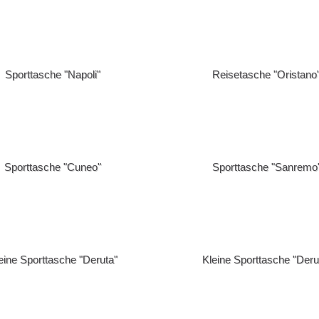
n] -> Babyartikel
[Frottierwaren] -> Badematten
en] -> Duschtücher
[Frottierwaren] -> Handtuchsets
n] -> Mikrofaser Tücher
[Frottierwaren] -> Saunatücher
Handwerk
Ba
Sporttasche "Napoli"
Reisetasche "Oristano
sen und mehr..."] ->
[insieme "Kissen und mehr..."] ->
Duftsäckchen/Duftbeutel
G
sen und mehr..."] ->
[insieme "Kissen und mehr..."] ->
e
Ruhekissen
Th
 Anstoßkappen
[Kappen] -> Bandanas
Sporttasche "Cuneo"
Sporttasche "Sanremo
C
Strickmützen
Keramik
Banner"
Kollektion "Bellaflora"
Doka 2013"
Kollektion "Dokdo"
The Black Lavender"
Kollektion "voestalpine"
eine Sporttasche "Deruta"
Kleine Sporttasche "Deru
auf
[Leder] -> Lederetuis
ederkonferenzmappen
[Leder] -> Ledertaschen
 Sonnenschirm/Strandschirm
[Schirme] -> Stockschirme
> Verpackungen
Schlüsselbänder/Lanyards