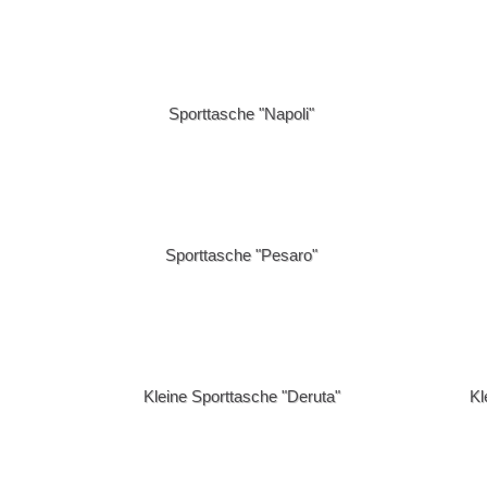
Feuerzeuge
[Frottierware
[Frottierwaren] -> Badetücher
[Frottierwar
[Frottierwaren] -> Komforttücher
[Frottierware
[Frottierwaren] -> Verpackungen
Glas
Sporttasche "Napoli"
[insieme "Kissen und mehr..."] -> Decken
[insieme "Kis
Duftkissen
[insieme "Kissen und mehr..."] ->
[insieme "Kis
Nackenhörnchen
Polstereinschüb
[insieme "Kissen und mehr..."] ->
[Kappen] ->
Sporttasche "Pesaro"
Tischuntersetzer
[Kappen] -> Baseball Kappen
[Kappen] -> 
Kollektion "Anger"
Kollektion "
Kollektion "Doka 2010"
Kollektion "
Kollektion "Porsche"
Kollektion "
Kleine Sporttasche "Deruta"
Kl
Köstlichkeiten
Lager Abverk
[Leder] -> Ledergeldtaschen
[Leder] -> L
Papier
[Schirme] ->
[Schirme] -> Taschenschirme
[Schirme] -